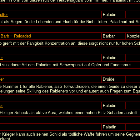
che in Form von Blitzen ruft der Heavensguard vom Himmel. Paladinart mit 
olter
Paladin
ht als Segen für die Lebenden und Fluch für die Nicht-Toten. Paladinart mit Sc
 Barb ~ Reloaded
Barbar
Konzle
b greift mit der Fähigkeit Konzentration an; diese sorgt nicht nur für hohen S
er
Paladin
d suizidaere Art des Paladins mit Schwerpunkt auf Opfer und Fanatismus.
er
Druide
le Nummer 1 für alle Rabiener, also Tollwutdruiden, die einen Guide zu dieser 
elungen seine Skillung des Rabieners vor und erläutert auch Fragen zum Equ
er
Paladin
 Heiliger Schock als aktive Aura, welches einen hohen Blitz-Schaden austeilt.
Paladin
r Krieger kann auch seinen Schild als tödliche Waffe führen um seine Gegner
ecken).