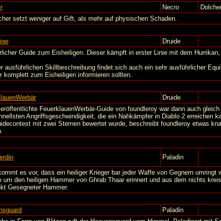
r
Necro
Dolche
cher setzt weniger auf Gift, als mehr auf physischen Schaden.
lige
Druide
rlicher Guide zum Eisheiligen. Dieser kämpft in erster Linie mit dem Hurrika
r ausführlichen Skillbeschreibung findet sich auch ein sehr ausführlicher Equi
r komplett zum Eisheiligen informieren sollten.
klauenWerbär
Druide
veröffentlichte FeuerklauenWerbär-Guide von foundleroy war dann auch gleic
hnellsten Angriffsgeschwindigkeit, die ein Nahkämpfer in Diablo 2 erreichen 
uidecontest mit zwei Sternen bewertet wurde, beschreibt foundleroy etwas kn
.
rdin
Paladin
kommt es vor, dass ein heiliger Krieger bar jeder Waffe von Gegnern umringt w
 um den heiligen Hammer von Ghrab Thaar erinnert und aus dem nichts krei
kt Gesegneter Hammer.
nsguard
Paladin