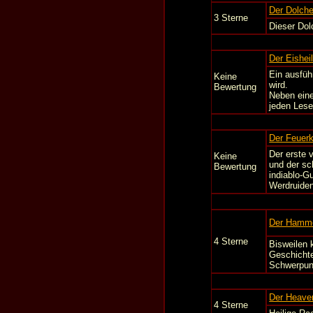
Der Dolche
3 Sterne
Dieser Dol
Der Eishei
Ein ausfüh
Keine
wird.
Bewertung
Neben eine
jeden Lese
Der Feuer
Der erste 
Keine
und der sc
Bewertung
indiablo-G
Werdruiden
Der Hamme
4 Sterne
Bisweilen 
Geschichte
Schwerpun
Der Heave
4 Sterne