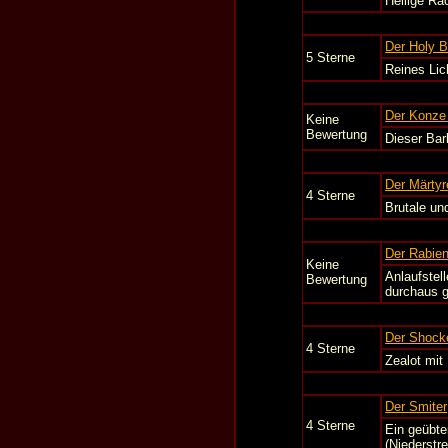
Heilige Ra
Der Holy B
5 Sterne
Reines Lic
Der Konze
Keine
Bewertung
Dieser Bar
Der Märtyr
4 Sterne
Brutale un
Der Rabien
Keine
Anlaufstel
Bewertung
durchaus g
Der Shock
4 Sterne
Zealot mit
Der Smiter
4 Sterne
Ein geübte
(Niederstr