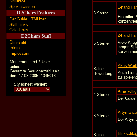
Skillinfos
Spezialwissen
1-hand Fan
D2Chars Features
3 Sterne
Ein edler 
Der Guide HTMLizer
konzentrie
Skill-Links
Calc-Links
2-hand Fan
D2Chars Staff
Viele Krie
Übersicht
5 Sterne
langen Spi
Intern
konzentrie
Impressum
Momentan sind 2 User
Akas Wurfb
online.
Keine
Gesamte Besucherzahl seit
Auch hier 
Bewertung
dem 17.03.2005: 1045016
zu spielen
Stylesheet wählen:
Ama völlig
4 Sterne
Der Guide 
Artymance
3 Sterne
Der Artyma
Blitzschla
Keine