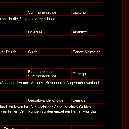
Summonerdruide
gautcho
ons in die Schlacht ziehen lässt.
Diverses
Akablizz
tar Druide
Guide
Eonwe Valmaron
Elementar- und
Orthega
Summonerdruide
t Windangriffen und Minions. Besonderes Augenmerk wird auf
Gestaltwandel-Druide
Deimos
ell zu lesen ist. Alle wichtigen Aspekte eines Guides
 - es fehlen Verlinkungen zu den einzelnen Items, was das
iv-Frenzy mit