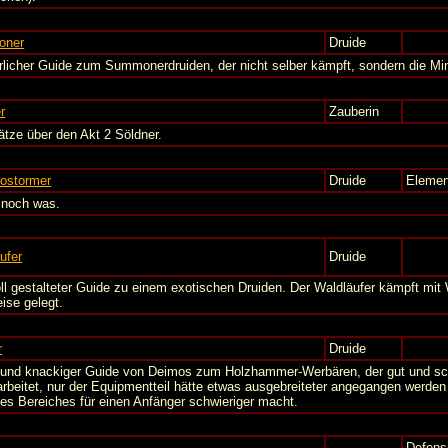
oner
Druide
rlicher Guide zum Summonerdruiden, der nicht selber kämpft, sondern die Mini
r
Zauberin
ätze über den Akt 2 Söldner.
dostormer
Druide
Elemen
noch was.
ufer
Druide
oll gestalteter Guide zu einem exotischen Druiden. Der Waldläufer kämpft mi
eise gelegt.
r
Druide
 und knackiger Guide von Deimos zum Holzhammer-Werbären, der gut und schn
rbeitet, nur der Equipmentteil hätte etwas ausgebreiteter angegangen werden
es Bereiches für einen Anfänger schwieriger macht.
Defens