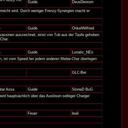
Guide
DeusDeorum
rreicht wird. Durch weniger Frenzy-Synergien macht er
n
Guide
OnkelWilfried
sassinen auszeichnet, einst von Tub aus der Taufe gehoben
 Char.
n
Guide
Lunatic_NEo
nen, ist vom Speed her jedem anderen Melee-Char überlegen
GLC-Ber
tar Assa
Guide
StoneD BuG
wird hauptsächlich über das Auslösen selbiger Charger
Feuer
leuli