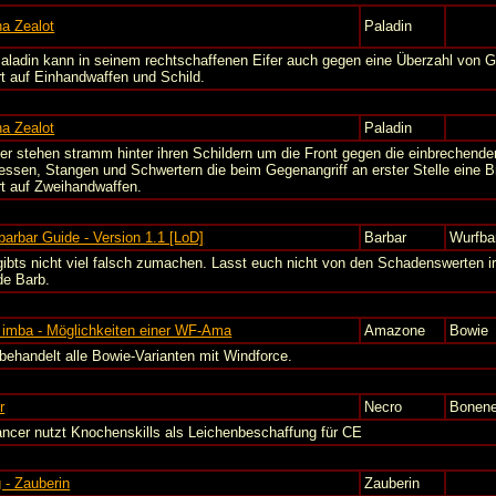
a Zealot
Paladin
Paladin kann in seinem rechtschaffenen Eifer auch gegen eine Überzahl von G
rt auf Einhandwaffen und Schild.
a Zealot
Paladin
ger stehen stramm hinter ihren Schildern um die Front gegen die einbrechend
essen, Stangen und Schwertern die beim Gegenangriff an erster Stelle eine B
rt auf Zweihandwaffen.
arbar Guide - Version 1.1 [LoD]
Barbar
Wurfba
gibts nicht viel falsch zumachen. Lasst euch nicht von den Schadenswerten irr
de Barb.
 imba - Möglichkeiten einer WF-Ama
Amazone
Bowie
behandelt alle Bowie-Varianten mit Windforce.
r
Necro
Bonene
ncer nutzt Knochenskills als Leichenbeschaffung für CE
g - Zauberin
Zauberin