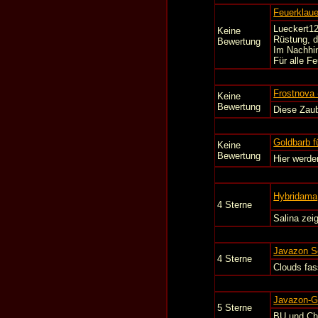
Feuerklaue
Lueckert12
Keine
Rüstung, d
Bewertung
Im Nachhin
Für alle F
Frostnova 
Keine
Bewertung
Diese Zaub
Goldbarb fü
Keine
Bewertung
Hier werde
Hybridama
4 Sterne
Salina zei
Javazon S
4 Sterne
Clouds fa
Javazon-G
5 Sterne
BU und ChS