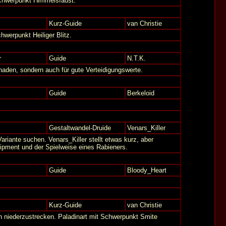
Schwerpunkt Himmelsfaust.
Kurz-Guide
van Christie
hwerpunkt Heiliger Blitz.
r
Guide
N.T.K.
chaden, sondern auch für gute Verteidigungswerte.
Guide
Berkeloid
Gestaltwandel-Druide
Venars_Killer
Variante suchen. Venars_Killer stellt etwas kurz, aber
ipment und der Spielweise eines Rabieners.
Guide
Bloody_Heart
Kurz-Guide
van Christie
n niederzustrecken. Paladinart mit Schwerpunkt Smite