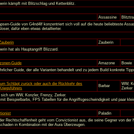
erin kämpft mit Blitzschlag und Kettenblitz.
Assassine
Blitztr
rapsen-Guide von G4nd4lf konzentriert sich voll auf die heute beliebteste Assas
oser, dafür eben etwas detaillierter.
 Zauberin
Zauberin
erin hat als Hauptangriff Blizzard.
zonen-Guide
Amazone
Bowie
hrlicher Guide, der alle Varianten behandelt und zu jedem Build konkrete Tipps
um Schlägt zurück oder auch die Rückkehr des
WW, Ko
Barbar
riegsführers
Zerker
 sich um WW, Konzler, Frenzy, Zerker.
it Beispielbarbs, FPS Tabellen für die Angriffsgeschwindigkeit und paar kle
tionist
Paladin
der Rechtschaffenheit geht vom Convictionist aus, die seine Gegner von der 
chaden in Kombination mit der Aura Überzeugen.