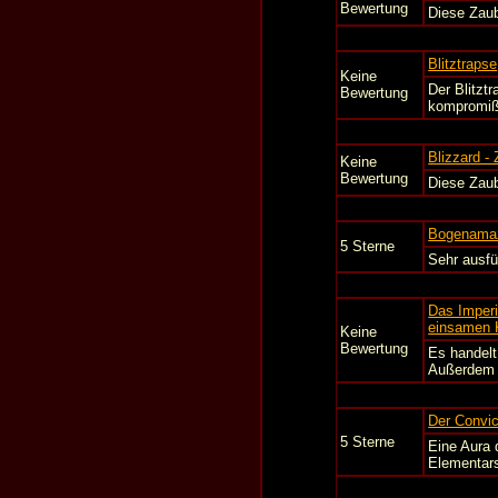
Bewertung
Diese Zaub
Blitztrapse
Keine
Der Blitzt
Bewertung
kompromißl
Blizzard -
Keine
Bewertung
Diese Zaub
Bogenama
5 Sterne
Sehr ausfü
Das Imperi
einsamen K
Keine
Bewertung
Es handelt
Außerdem m
Der Convic
5 Sterne
Eine Aura 
Elementars