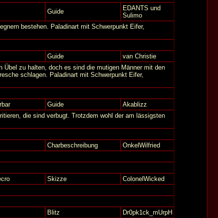
EDANTS und
Guide
Sulimo
egnern bestehen. Paladinart mit Schwerpunkt Eifer,
Guide
van Christie
en Übel zu halten, doch es sind die mutigen Männer mit den
resche schlagen. Paladinart mit Schwerpunkt Eifer,
rbar
Guide
Akablizz
itieren, die sind verbugt. Trotzdem wohl der am lässigsten
Charbeschreibung
OnkelWilfried
cro
Skizze
ColonelWicked
Blitz
Dr0pk1ck_mUrpH