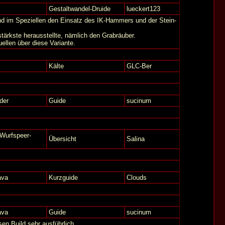
Gestaltwandel-Druide
lueckert123
nd im Speziellen den Einsatz des IK-Hammers und der Stein-
 stärkste herausstellte, nämlich den Grabräuber.
ellen über diese Variante.
Kälte
GLC-Ber
der
Guide
sucinum
Wurfspeer-
Übersicht
Salina
ava
Kurzguide
Clouds
ava
Guide
sucinum
en Build sehr ausführlich.