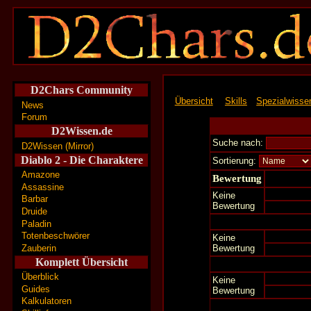
D2Chars Community
Übersicht
Skills
Spezialwisse
News
Forum
D2Wissen.de
Suche nach:
D2Wissen (Mirror)
Diablo 2 - Die Charaktere
Sortierung:
Amazone
Bewertung
Assassine
Keine
Barbar
Bewertung
Druide
Paladin
Totenbeschwörer
Keine
Zauberin
Bewertung
Komplett Übersicht
Überblick
Keine
Guides
Bewertung
Kalkulatoren