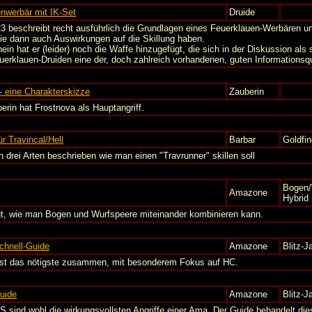
nwerbär mit IK-Set
Druide
3 beschreibt recht ausführlich die Grundlagen eines Feuerklauen-Werbären u
ie dann auch Auswirkungen auf die Skillung haben.
ein hat er (leider) noch die Waffe hinzugefügt, die sich in der Diskussion als
euerklauen-Druiden eine der, doch zahlreich vorhandenen, guten Informationsqu
- eine Charakterskizze
Zauberin
erin hat Frostnova als Hauptangriff.
r Travincal/Hell
Barbar
Goldfin
n drei Arten beschrieben wie man einen "Travrunner" skillen soll
Bogen/
Amazone
Hybrid
gt, wie man Bogen und Wurfspeere miteinander kombinieren kann.
chnell-Guide
Amazone
Blitz-J
sst das nötigste zusammen, mit besonderem Fokus auf HC.
uide
Amazone
Blitz-J
 sind wohl die wirkungsvollsten Angriffe einer Ama. Der Guide behandelt dies