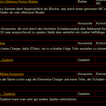
ms Defensiv-Frenzy-Barbar
Barbar
WC
zy-Variante dient hauptsächlich als Blocker, was durch einen gemaxten WC e
haden als sein offensiver Bruder.
n
Assassine
Kicksi
 Assassine, die sich durch den höchsten Schadensoutput aller Nahkampf-As
1.10 zwar anspruchsvoll zu spielen, bleibt aber weiterhin ein starker hellfähiger
ckse
Assassine
Kicksi
t keine Charger, dafür DTalon, um in schneller Folge Tritte austeilen zu kön
- Zauberin
Zauberin
-Melee-Assassine
Assassine
Eleman
e der Name schon sagt die Elementar-Charger und keine Tritte, der Schaden 
.
 - Zauberin
Zauberin
 Zauberin kann man sehr gut andere Spieler unterstützen.