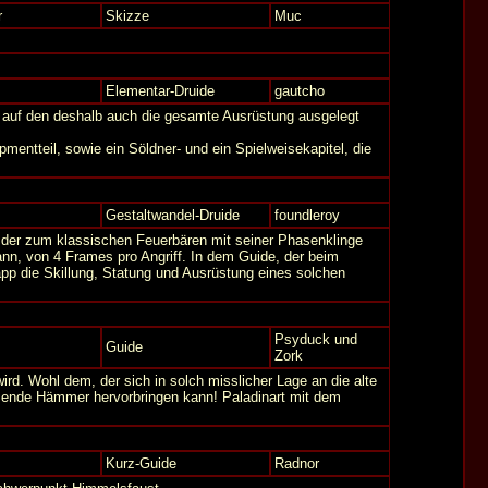
r
Skizze
Muc
Elementar-Druide
gautcho
n, auf den deshalb auch die gesamte Ausrüstung ausgelegt
pmentteil, sowie ein Söldner- und ein Spielweisekapitel, die
Gestaltwandel-Druide
foundleroy
h der zum klassischen Feuerbären mit seiner Phasenklinge
kann, von 4 Frames pro Angriff. In dem Guide, der beim
app die Skillung, Statung und Ausrüstung eines solchen
Psyduck und
Guide
Zork
ird. Wohl dem, der sich in solch misslicher Lage an die alte
sende Hämmer hervorbringen kann! Paladinart mit dem
Kurz-Guide
Radnor