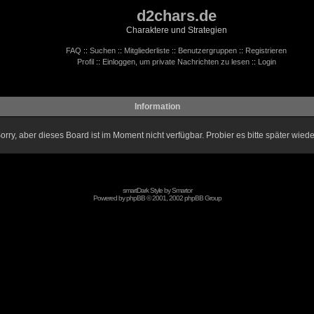
d2chars.de
Charaktere und Strategien
FAQ
::
Suchen
::
Mitgliederliste
::
Benutzergruppen
::
Registrieren
Profil
::
Einloggen, um private Nachrichten zu lesen
::
Login
Information
orry, aber dieses Board ist im Moment nicht verfügbar. Probier es bitte später wiede
smartDark Style by
Smartor
Powered by
phpBB
© 2001, 2002 phpBB Group