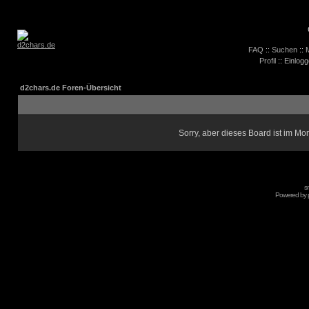
FAQ
::
Suchen
::
M
Profil
::
Einlogg
d2chars.de Foren-Übersicht
Sorry, aber dieses Board ist im Mom
s
Powered by