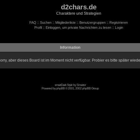
d2chars.de
Charaktere und Strategien
FAQ
::
Suchen
::
Mitgliederliste
::
Benutzergruppen
::
Registrieren
Profil
::
Einloggen, um private Nachrichten zu lesen
::
Login
Information
orry, aber dieses Board ist im Moment nicht verfügbar. Probier es bitte später wiede
smartDark Style by
Smartor
Powered by
phpBB
© 2001, 2002 phpBB Group