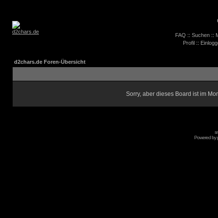
FAQ
::
Suchen
::
M
Profil
::
Einlogg
d2chars.de Foren-Übersicht
Sorry, aber dieses Board ist im Mom
s
Powered by