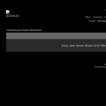
FAQ
::
Suchen
::
M
Profil
::
Einlogg
d2chars.de Foren-Übersicht
Sorry, aber dieses Board ist im Mom
s
Powered by