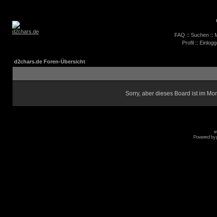
FAQ
::
Suchen
::
M
Profil
::
Einlogg
d2chars.de Foren-Übersicht
Sorry, aber dieses Board ist im Mom
s
Powered by