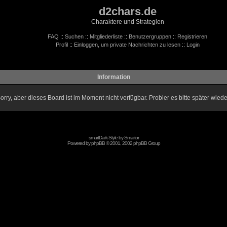
d2chars.de
Charaktere und Strategien
FAQ
::
Suchen
::
Mitgliederliste
::
Benutzergruppen
::
Registrieren
Profil
::
Einloggen, um private Nachrichten zu lesen
::
Login
Information
orry, aber dieses Board ist im Moment nicht verfügbar. Probier es bitte später wiede
smartDark Style by
Smartor
Powered by
phpBB
© 2001, 2002 phpBB Group