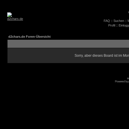
FAQ
::
Suchen
::
M
Profil
::
Einlogg
d2chars.de Foren-Übersicht
Sorry, aber dieses Board ist im Mom
s
Powered by