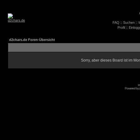
FAQ
::
Suchen
::
M
Profil
::
Einlogg
d2chars.de Foren-Übersicht
Sorry, aber dieses Board ist im Mom
s
Powered by