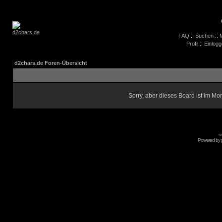
FAQ
::
Suchen
::
M
Profil
::
Einlogg
d2chars.de Foren-Übersicht
Sorry, aber dieses Board ist im Mom
s
Powered by