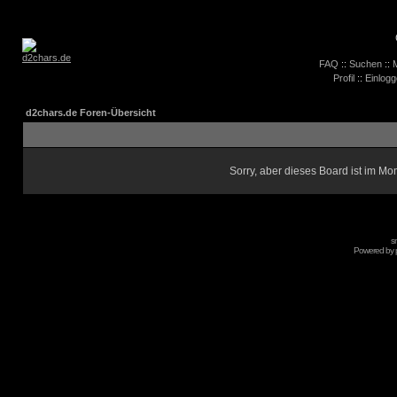
FAQ
::
Suchen
::
M
Profil
::
Einlogg
d2chars.de Foren-Übersicht
Sorry, aber dieses Board ist im Mom
s
Powered by