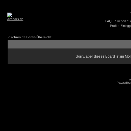
FAQ
::
Suchen
::
M
Profil
::
Einlogg
d2chars.de Foren-Übersicht
Sorry, aber dieses Board ist im Mom
s
Powered by