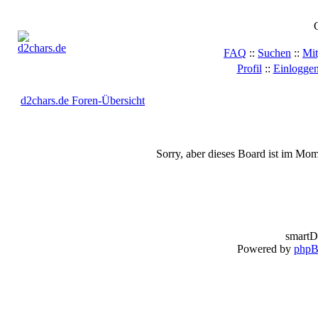
FAQ
::
Suchen
::
Mit
Profil
::
Einloggen
d2chars.de Foren-Übersicht
Sorry, aber dieses Board ist im Mome
smartD
Powered by
php