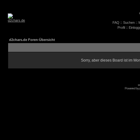
FAQ
::
Suchen
::
M
Profil
::
Einlogg
d2chars.de Foren-Übersicht
Sorry, aber dieses Board ist im Mom
s
Powered by