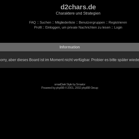
d2chars.de
Charaktere und Strategien
FAQ
::
Suchen
::
Mitgliederliste
::
Benutzergruppen
::
Registrieren
Profil
::
Einloggen, um private Nachrichten zu lesen
::
Login
Information
orry, aber dieses Board ist im Moment nicht verfügbar. Probier es bitte später wiede
smartDark Style by
Smartor
Powered by
phpBB
© 2001, 2002 phpBB Group