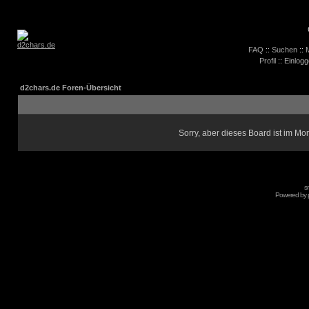
FAQ
::
Suchen
::
M
Profil
::
Einlogg
d2chars.de Foren-Übersicht
Sorry, aber dieses Board ist im Mom
s
Powered by