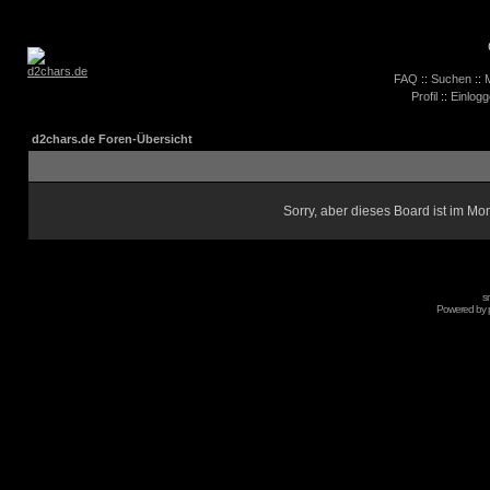
FAQ
::
Suchen
::
M
Profil
::
Einlogg
d2chars.de Foren-Übersicht
Sorry, aber dieses Board ist im Mom
s
Powered by